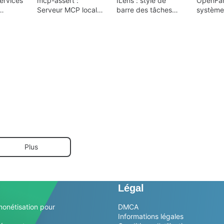
ervices
mcp-assert :
ILens : style de
OpenFan
Serveur MCP local
barre des tâches
système
diteur
pour des flux de
ciblé pour une
d'exploi
travail d'IA axés sur
personnalisation de
agents 
s
les assertions
bureau ciblée
Plus
Légal
monétisation pour
DMCA
Informations légales