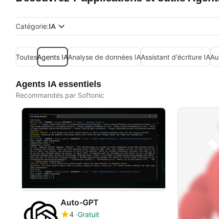
Catégorie:
IA
Toutes
Agents IA
Analyse de données IA
Assistant d'écriture IA
Au
Agents IA essentiels
Recommandés par Softonic
Auto-GPT
4
Gratuit