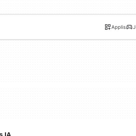
Applis
J
s IA