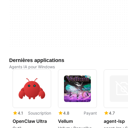
Dernières applications
Agents IA pour Windows
4.1
Souscription
4.8
Payant
4.7
OpenClaw Ultra
Vellum
agent-lsp