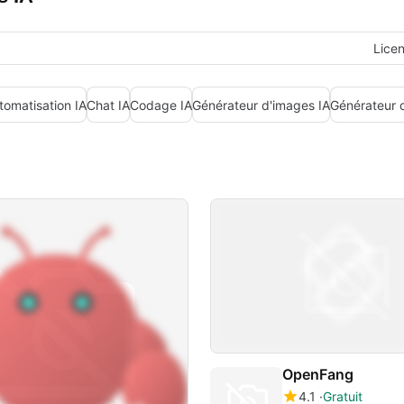
Lice
tomatisation IA
Chat IA
Codage IA
Générateur d'images IA
Générateur 
OpenFang
4.1
Gratuit