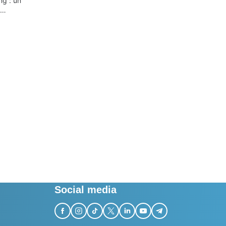
g : un
tation pour
autonomes
Social media