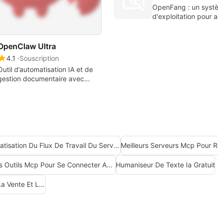
OpenFang : un syst
d'exploitation pour 
autonomes
OpenClaw Ultra
4.1
Souscription
Outil d’automatisation IA et de
gestion documentaire avec
agents intelligents
Automatisation Du Flux De Travail Du Serveur Mcp
Meilleurs Serveurs Mcp Pour 
Meilleurs Outils Mcp Pour Se Connecter Aux Données
Humaniseur De Texte Ia Gratuit
Meilleurs Serveurs Mcp Pour La Vente Et Le Marketing D'affaires