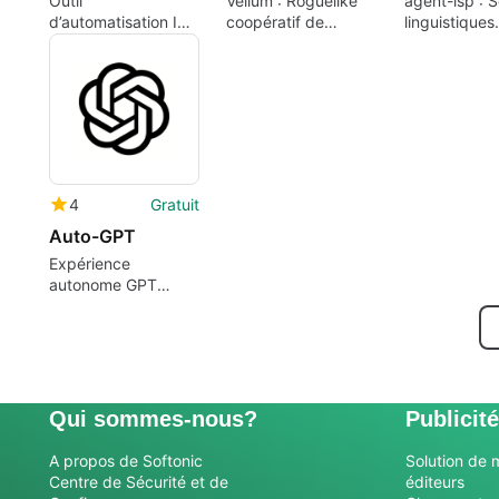
Outil
Vellum : Roguelike
agent-lsp : S
d’automatisation IA
coopératif de
linguistiques
et de gestion
constructions et de
intégrés à l'é
documentaire avec
stratégie à base
pour les
agents intelligents
d'encre
développeur
d'Agent
4
Gratuit
Auto-GPT
Expérience
autonome GPT
gratuite à utiliser
Qui sommes-nous?
Publicité
A propos de Softonic
Solution de 
Centre de Sécurité et de
éditeurs