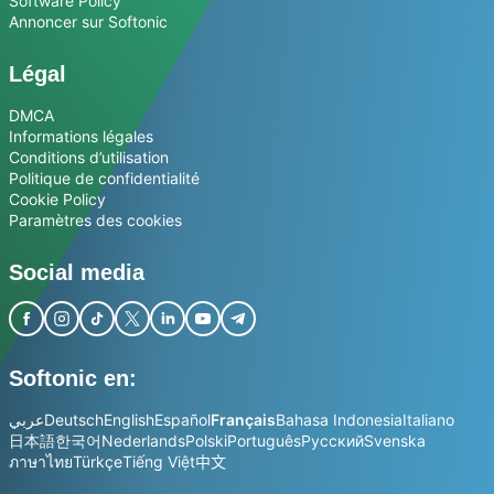
Software Policy
Annoncer sur Softonic
Légal
DMCA
Informations légales
Conditions d’utilisation
Politique de confidentialité
Cookie Policy
Paramètres des cookies
Social media
Softonic en:
عربي
Deutsch
English
Español
Français
Bahasa Indonesia
Italiano
日本語
한국어
Nederlands
Polski
Português
Русский
Svenska
ภาษาไทย
Türkçe
Tiếng Việt
中文