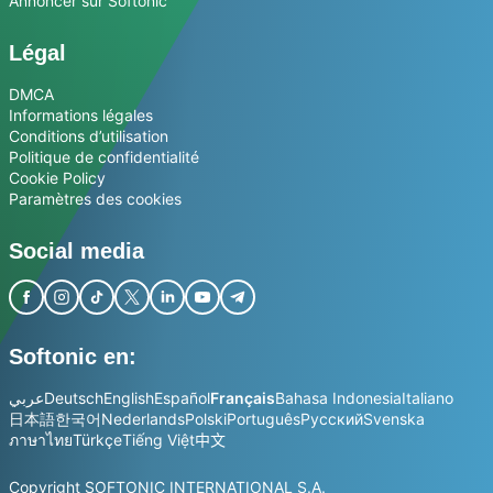
Annoncer sur Softonic
Légal
DMCA
Informations légales
Conditions d’utilisation
Politique de confidentialité
Cookie Policy
Paramètres des cookies
Social media
Softonic en:
عربي
Deutsch
English
Español
Français
Bahasa Indonesia
Italiano
日本語
한국어
Nederlands
Polski
Português
Русский
Svenska
ภาษาไทย
Türkçe
Tiếng Việt
中文
Copyright SOFTONIC INTERNATIONAL S.A.