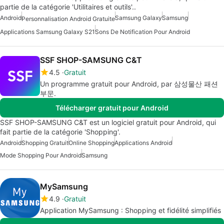
partie de la catégorie 'Utilitaires et outils'..
Android
Samsung Galaxy
Samsung
Personnalisation Android Gratuite
Applications Samsung Galaxy S21
Sons De Notification Pour Android
SSF SHOP-SAMSUNG C&T
4.5
Gratuit
Un programme gratuit pour Android, par 삼성물산 패션
부문.
Télécharger gratuit pour Android
SSF SHOP-SAMSUNG C&T est un logiciel gratuit pour Android, qui
fait partie de la catégorie 'Shopping'.
Android
Shopping Gratuit
Online Shopping
Applications Android
Mode Shopping Pour Android
Samsung
MySamsung
4.9
Gratuit
Application MySamsung : Shopping et fidélité simplifiés