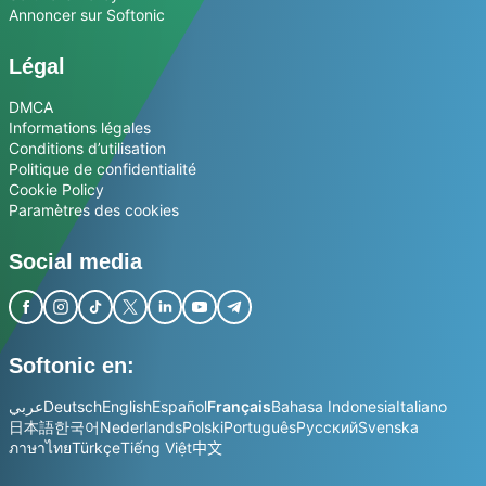
Annoncer sur Softonic
Légal
DMCA
Informations légales
Conditions d’utilisation
Politique de confidentialité
Cookie Policy
Paramètres des cookies
Social media
Softonic en:
عربي
Deutsch
English
Español
Français
Bahasa Indonesia
Italiano
日本語
한국어
Nederlands
Polski
Português
Русский
Svenska
ภาษาไทย
Türkçe
Tiếng Việt
中文