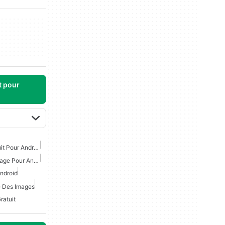
t pour
Éditeur De Photo AI Gratuit Pour Android
Éditeur De Photos De Visage Pour Android
ndroid
e Des Images
ratuit