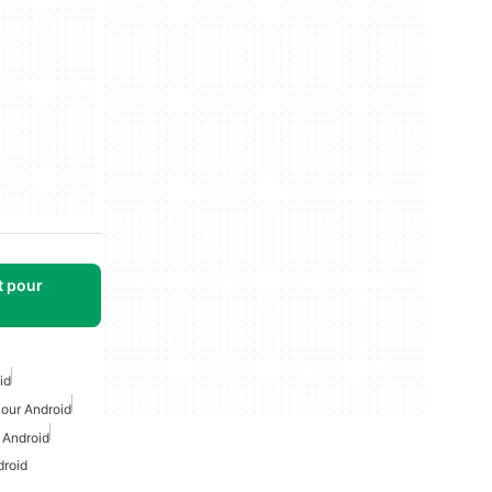
t pour
id
Pour Android
 Android
droid