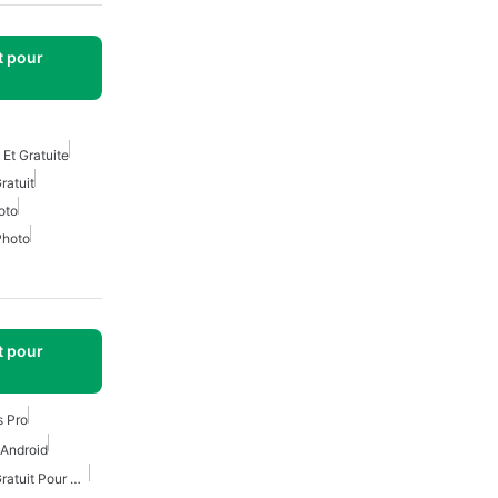
t pour
 Et Gratuite
ratuit
oto
Photo
t pour
s Pro
 Android
Éditeur D'images Photo Gratuit Pour Android