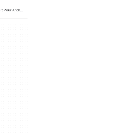
Éditeur De Photo AI Gratuit Pour Android