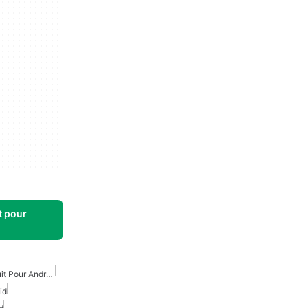
t pour
Éditeur De Photo AI Gratuit Pour Android
id