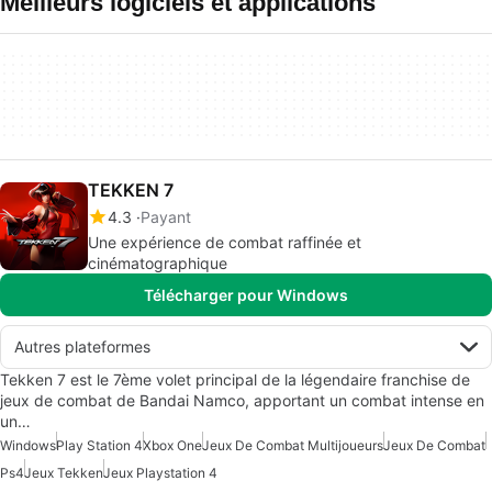
Meilleurs logiciels et applications
TEKKEN 7
4.3
Payant
Une expérience de combat raffinée et
cinématographique
Télécharger pour Windows
Autres plateformes
Tekken 7 est le 7ème volet principal de la légendaire franchise de
jeux de combat de Bandai Namco, apportant un combat intense en
un…
Windows
Play Station 4
Xbox One
Jeux De Combat Multijoueurs
Jeux De Combat
Ps4
Jeux Tekken
Jeux Playstation 4