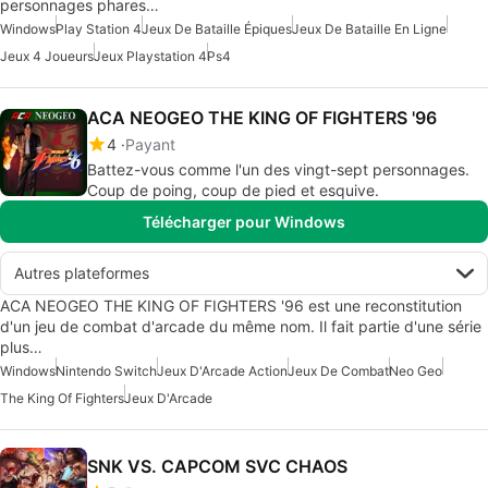
personnages phares…
Windows
Play Station 4
Jeux De Bataille Épiques
Jeux De Bataille En Ligne
Jeux 4 Joueurs
Jeux Playstation 4
Ps4
ACA NEOGEO THE KING OF FIGHTERS '96
4
Payant
Battez-vous comme l'un des vingt-sept personnages.
Coup de poing, coup de pied et esquive.
Télécharger pour Windows
Autres plateformes
ACA NEOGEO THE KING OF FIGHTERS '96 est une reconstitution
d'un jeu de combat d'arcade du même nom. Il fait partie d'une série
plus…
Windows
Nintendo Switch
Jeux D'Arcade Action
Jeux De Combat
Neo Geo
The King Of Fighters
Jeux D'Arcade
SNK VS. CAPCOM SVC CHAOS