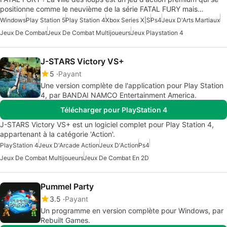
positionne comme le neuvième de la série FATAL FURY mais…
Windows
Play Station 5
Play Station 4
Xbox Series X|S
Ps4
Jeux D'Arts Martiaux
Jeux De Combat
Jeux De Combat Multijoueurs
Jeux Playstation 4
J-STARS Victory VS+
5
Payant
Une version complète de l'application pour Play Station
4, par BANDAI NAMCO Entertainment America.
Télécharger pour PlayStation 4
J-STARS Victory VS+ est un logiciel complet pour Play Station 4,
appartenant à la catégorie 'Action'.
PlayStation 4
Jeux D'Arcade Action
Jeux D'Action
Ps4
Jeux De Combat Multijoueurs
Jeux De Combat En 2D
Pummel Party
3.5
Payant
Un programme en version complète pour Windows, par
Rebuilt Games.