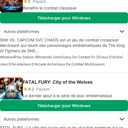
5
Payant
Renaître le combat classique
Télécharger pour Windows
Autres plateformes
SNK VS. CAPCOM SVC CHAOS est un jeu de combat crossover
électrisant qui réunit des personnages emblématiques de The King
of Fighters de SNK…
Windows
Play Station 4
Nintendo Switch
Jeux De Combat En 2D
Jeux D'Action
Jeux D'Arcade
Jeux D'Arcade Action
Jeux De Combat Multijoueurs
FATAL FURY: City of the Wolves
4.2
Payant
Le dernier ajout à la série de jeux emblématique
Télécharger pour Windows
Autres plateformes
FATAL FURY : La ville des loups est un jeu d'action premium qui se