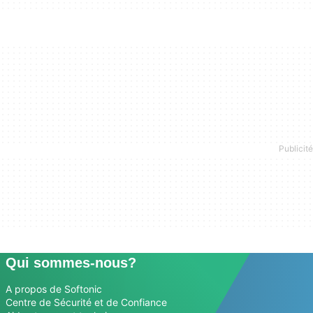
Qui sommes-nous?
A propos de Softonic
Centre de Sécurité et de Confiance