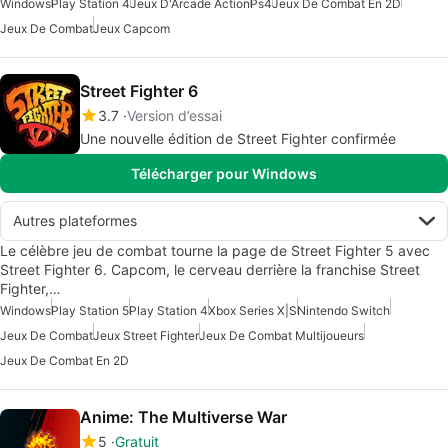
Windows
Play Station 4
Jeux D'Arcade Action
Ps4
Jeux De Combat En 2D
Jeux De Combat
Jeux Capcom
Street Fighter 6
3.7
Version d’essai
Une nouvelle édition de Street Fighter confirmée
Télécharger pour Windows
Autres plateformes
Le célèbre jeu de combat tourne la page de Street Fighter 5 avec
Street Fighter 6. Capcom, le cerveau derrière la franchise Street
Fighter,…
Windows
Play Station 5
Play Station 4
Xbox Series X|S
Nintendo Switch
Jeux De Combat
Jeux Street Fighter
Jeux De Combat Multijoueurs
Jeux De Combat En 2D
Anime: The Multiverse War
5
Gratuit