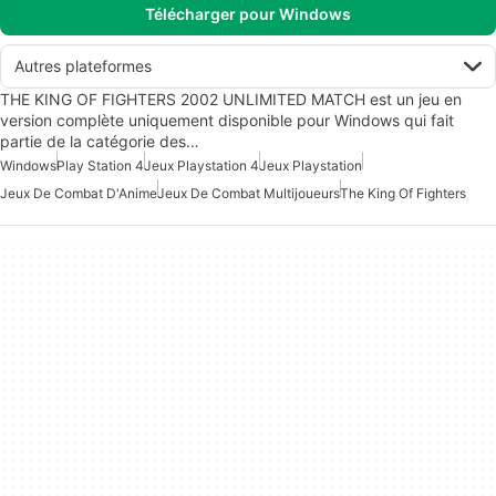
Télécharger pour Windows
Autres plateformes
THE KING OF FIGHTERS 2002 UNLIMITED MATCH est un jeu en
version complète uniquement disponible pour Windows qui fait
partie de la catégorie des…
Windows
Play Station 4
Jeux Playstation 4
Jeux Playstation
Jeux De Combat D'Anime
Jeux De Combat Multijoueurs
The King Of Fighters