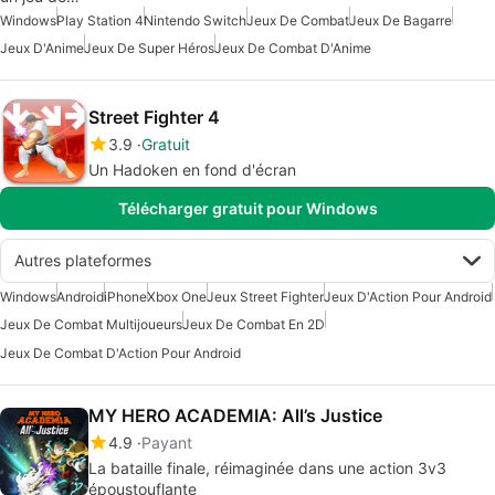
Windows
Play Station 4
Nintendo Switch
Jeux De Combat
Jeux De Bagarre
Jeux D'Anime
Jeux De Super Héros
Jeux De Combat D'Anime
Street Fighter 4
3.9
Gratuit
Un Hadoken en fond d'écran
Télécharger gratuit pour Windows
Autres plateformes
Windows
Android
iPhone
Xbox One
Jeux Street Fighter
Jeux D'Action Pour Android
Jeux De Combat Multijoueurs
Jeux De Combat En 2D
Jeux De Combat D'Action Pour Android
MY HERO ACADEMIA: All’s Justice
4.9
Payant
La bataille finale, réimaginée dans une action 3v3
époustouflante