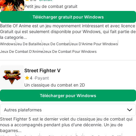
Petit jeu de combat gratuit
Télécharger gratuit pour Windows
Battle Of Anime est un jeu moyennement intéressant et avec licence
Gratuit qui est seulement disponible pour Windows, qui fait partie de
la categorie…
Windows
Jeu De Bataille
Jeux De Combat
Jeux D'Anime Pour Windows
Jeux De Combat D'Anime
Jeux De Combat Pour Windows
Street Fighter V
4
Payant
Un classique du combat en 2D
Télécharger pour Windows
Autres plateformes
Street Fighter 5 est le dernier volet du classique jeu de combat qui
nous a accompagnés pendant plus d'une décennie. Un jeu de
bagarres…