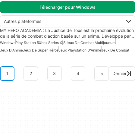
Télécharger pour Windows
Autres plateformes
MY HERO ACADEMIA : La Justice de Tous est la prochaine évolution
de la série de combat d'action basée sur un anime. Développé par…
Windows
Play Station 5
Xbox Series X|S
Jeux De Combat Multijoueurs
Jeux D'Anime
Jeux De Super Héros
Jeux Playstation D'Anime
Jeux De Combat
1
2
3
4
5
Dernier