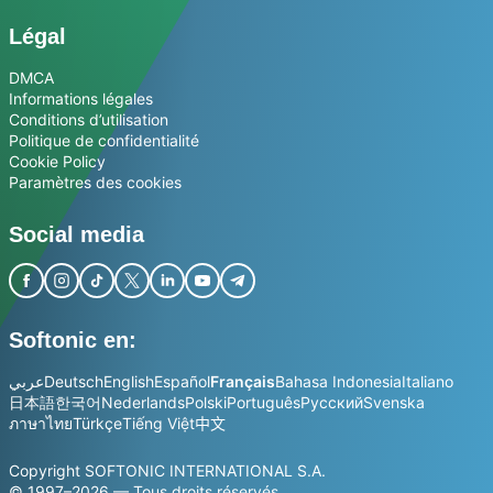
Légal
DMCA
Informations légales
Conditions d’utilisation
Politique de confidentialité
Cookie Policy
Paramètres des cookies
Social media
Softonic en:
عربي
Deutsch
English
Español
Français
Bahasa Indonesia
Italiano
日本語
한국어
Nederlands
Polski
Português
Русский
Svenska
ภาษาไทย
Türkçe
Tiếng Việt
中文
Copyright SOFTONIC INTERNATIONAL S.A.
© 1997–2026 — Tous droits réservés