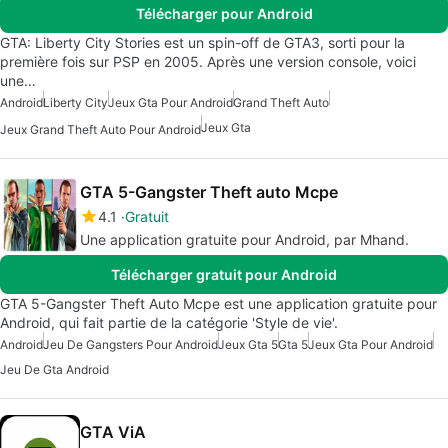
Télécharger pour Android
GTA: Liberty City Stories est un spin-off de GTA3, sorti pour la
première fois sur PSP en 2005. Après une version console, voici
une…
Android
Liberty City
Jeux Gta Pour Android
Grand Theft Auto
Jeux Gta
Jeux Grand Theft Auto Pour Android
GTA 5-Gangster Theft auto Mcpe
4.1
Gratuit
Une application gratuite pour Android, par Mhand.
Télécharger gratuit pour Android
GTA 5-Gangster Theft Auto Mcpe est une application gratuite pour
Android, qui fait partie de la catégorie 'Style de vie'.
Android
Jeu De Gangsters Pour Android
Jeux Gta 5
Gta 5
Jeux Gta Pour Android
Jeu De Gta Android
GTA ViA