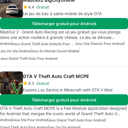
4.4
Gratuit
Un jeu de bac à sable mobile de style GTA
Télécharger gratuit pour Android
MadOut 2 : Grand Auto Racing est un jeu gratuit qui vous plonge
dans une action routière à grande vitesse. Le jeu se déroule…
Android
Jeux Gta Gratuits Pour Android
Jeux Grand Theft Auto Gratuits Pour Android
Jeu De Gta Android
Jeux En Monde Ouvert Mobile
Jeux Grand Theft Auto Pour Android
GTA V Theft Auto Craft MCPE
4.3
Gratuit
Explore Los Santos in Minecraft with GTA V Mod
Télécharger gratuit pour Android
GTA V Theft Auto Craft MCPE is a free lifestyle application designed
for Android that merges the iconic world of Grand Theft Auto V…
Android
Jeux Gta Pour Android
Jeux Grand Theft Auto Pour Android
Grand Theft Auto Pour Android
Jeu De Gta Android