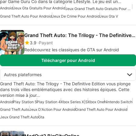
par Game Guru Co dans la catégorie Lifestyle. Le jeu est un…
Android
Jeux Gta Gratuits Pour Android
Jeux Grand Theft Auto Gratuits Pour Android
Grand Theft Auto Pour Android
Jeux De Crime Pour Android
Jeux Gta V
Grand Theft Auto: The Trilogy - The Definitive Edition
3.9
Payant
Redécouvrez les classiques de GTA sur Android
Télécharger pour Android
Autres plateformes
Grand Theft Auto: The Trilogy - The Definitive Edition vous plonge
dans trois villes emblématiques avec des histoires épiques. Cette
version mise à jour…
Android
Play Station 5
Play Station 4
Xbox Series X|S
Xbox One
Nintendo Switch
Grand Theft Auto
Jeux D'Action Pour Android
Grand Theft Auto Pour Android
Jeux Grand Theft Auto
Gta
MadOut2 BigCityOnline