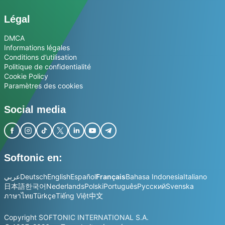
Légal
DMCA
Informations légales
Conditions d’utilisation
Politique de confidentialité
Cookie Policy
Paramètres des cookies
Social media
Softonic en:
عربي
Deutsch
English
Español
Français
Bahasa Indonesia
Italiano
日本語
한국어
Nederlands
Polski
Português
Русский
Svenska
ภาษาไทย
Türkçe
Tiếng Việt
中文
Copyright SOFTONIC INTERNATIONAL S.A.