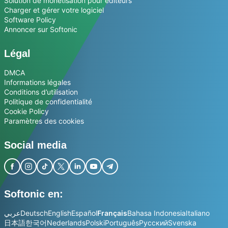
Solution de monétisation pour éditeurs
Charger et gérer votre logiciel
Software Policy
Annoncer sur Softonic
Légal
DMCA
Informations légales
Conditions d’utilisation
Politique de confidentialité
Cookie Policy
Paramètres des cookies
Social media
Softonic en:
عربي
Deutsch
English
Español
Français
Bahasa Indonesia
Italiano
日本語
한국어
Nederlands
Polski
Português
Русский
Svenska