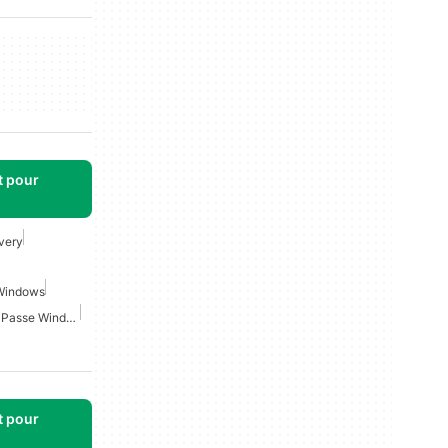
t pour
very
 Windows
Récupération De Mot De Passe Windows Pour Windows
t pour