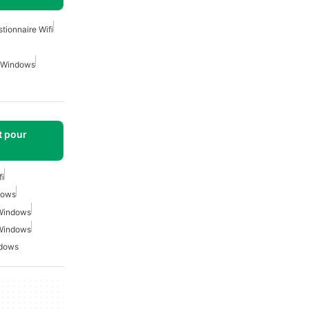
tionnaire Wifi
r Windows
t pour
fi
dows
 Windows
 Windows
ndows