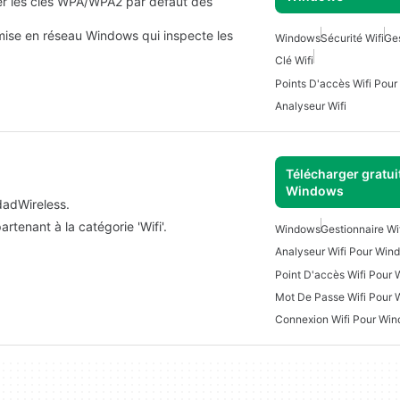
ter les clés WPA/WPA2 par défaut des
 mise en réseau Windows qui inspecte les
Windows
Sécurité Wifi
Ges
Clé Wifi
Points D'accès Wifi Pou
Analyseur Wifi
Télécharger gratui
Windows
dadWireless.
rtenant à la catégorie 'Wifi'.
Windows
Gestionnaire Wi
Analyseur Wifi Pour Win
Point D'accès Wifi Pour
Mot De Passe Wifi Pour
Connexion Wifi Pour Wi