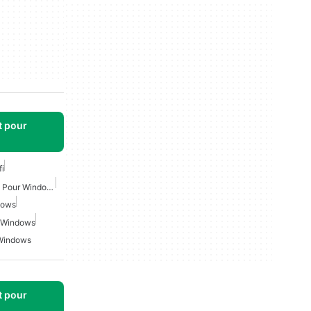
t pour
fi
Analyseur De Wifi Gratuit Pour Windows
dows
r Windows
 Windows
t pour