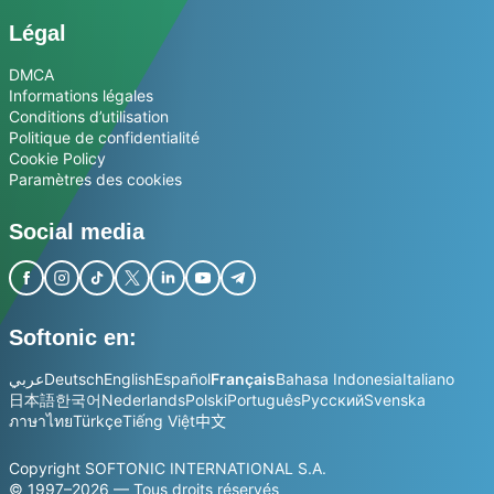
Légal
DMCA
Informations légales
Conditions d’utilisation
Politique de confidentialité
Cookie Policy
Paramètres des cookies
Social media
Softonic en:
عربي
Deutsch
English
Español
Français
Bahasa Indonesia
Italiano
日本語
한국어
Nederlands
Polski
Português
Русский
Svenska
ภาษาไทย
Türkçe
Tiếng Việt
中文
Copyright SOFTONIC INTERNATIONAL S.A.
© 1997–2026 — Tous droits réservés