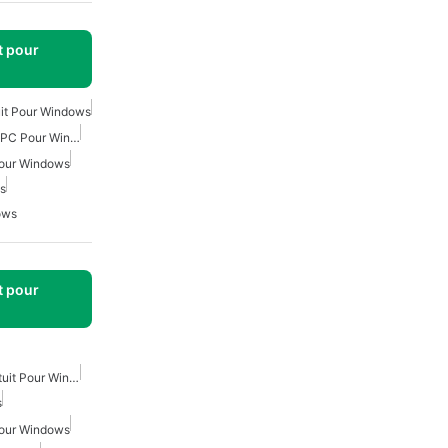
t pour
uit Pour Windows
Optimisation Gratuite De PC Pour Windows
Pour Windows
s
ows
t pour
Nettoyeur De Cache Gratuit Pour Windows
s
Pour Windows