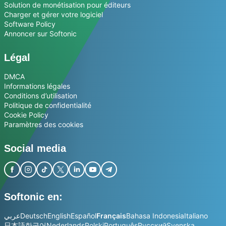
Solution de monétisation pour éditeurs
Charger et gérer votre logiciel
Software Policy
Annoncer sur Softonic
Légal
DMCA
Informations légales
Conditions d’utilisation
Politique de confidentialité
Cookie Policy
Paramètres des cookies
Social media
Softonic en:
عربي
Deutsch
English
Español
Français
Bahasa Indonesia
Italiano
日本語
한국어
Nederlands
Polski
Português
Русский
Svenska