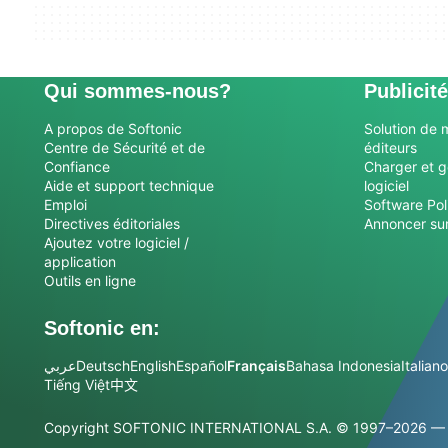
Qui sommes-nous?
Publicité
A propos de Softonic
Solution de 
Centre de Sécurité et de
éditeurs
Confiance
Charger et g
Aide et support technique
logiciel
Emploi
Software Pol
Directives éditoriales
Annoncer sur
Ajoutez votre logiciel /
application
Outils en ligne
Softonic en:
عربي
Deutsch
English
Español
Français
Bahasa Indonesia
Italiano
Tiếng Việt
中文
Copyright SOFTONIC INTERNATIONAL S.A.
© 1997–2026 — T