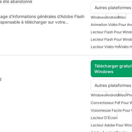
l a été abandonné
Autres plateformes
page d'informations générales d'Adobe Flash
Windows
Android
Mac
dispensable à télécharger sur votre…
Animation Vidéo Pour An
Lecteur Flash Pour Win
Lecteur Flash Pour Wind
Lecteur Vidéo Hd
Vidéo 
Télécharger gratui
Windows
d
Autres plateformes
Windows
Android
Mac
iPh
Convertisseur Pdf Pour 
Visionneuse Facile Pour
Lecteur D'Écran
Lecteur Adobe Pour Win