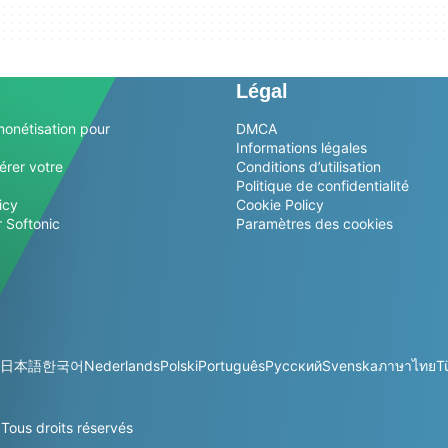
Légal
monétisation pour
DMCA
Informations légales
érer votre
Conditions d’utilisation
Politique de confidentialité
icy
Cookie Policy
 Softonic
Paramètres des cookies
日本語
한국어
Nederlands
Polski
Português
Русский
Svenska
ภาษาไทย
T
ous droits réservés