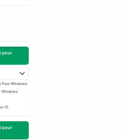
t pour
io Pour Windows
ur Windows
ws 10
t pour