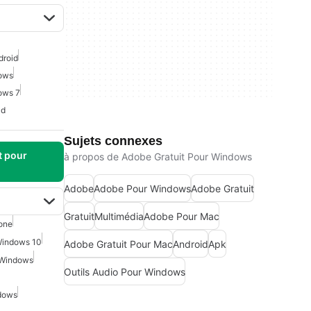
droid
dows
ows 7
Hd
Sujets connexes
t pour
à propos de Adobe Gratuit Pour Windows
Adobe
Adobe Pour Windows
Adobe Gratuit
Gratuit
Multimédia
Adobe Pour Mac
one
Windows 10
Adobe Gratuit Pour Mac
Android
Apk
 Windows
Outils Audio Pour Windows
dows