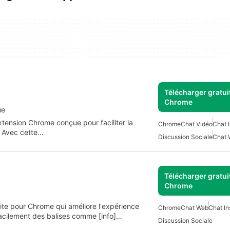
Télécharger gratui
Chrome
ue
ension Chrome conçue pour faciliter la
Chrome
Chat Vidéo
Chat 
. Avec cette…
Discussion Sociale
Chat 
Télécharger gratui
Chrome
ite pour Chrome qui améliore l'expérience
Chrome
Chat Web
Chat In
 facilement des balises comme [info]…
Discussion Sociale