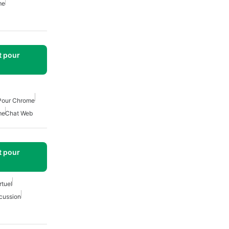
me
t pour
 Pour Chrome
me
Chat Web
t pour
rtuel
scussion