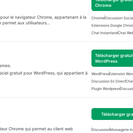
Chrome
e
 pour le navigateur Chrome, appartenant à la
Chrome
Discussion Socia
n permet aux utilisateurs…
Extensions Google Chro
Chat Instantané
Chat We
Télécharger gratui
WordPress
hemes.
iciel gratuit pour WordPress, qui appartient à
WordPress
Extension Wor
Discussion En Direct
Chat
Plugin Wordpress
Discuss
Télécharger gra
e
ateur Chrome qui permet au client web
Discussion
Messagerie I