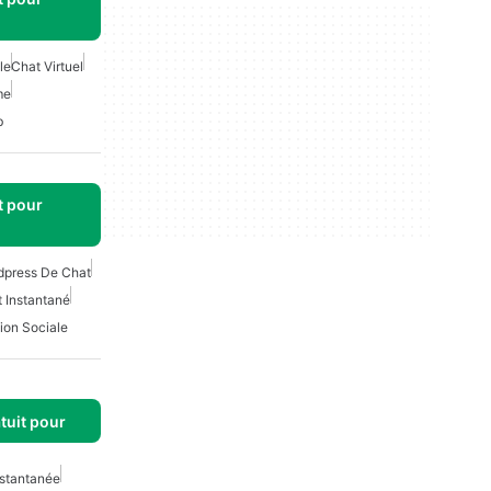
le
Chat Virtuel
me
b
t pour
dpress De Chat
 Instantané
ion Sociale
tuit pour
nstantanée