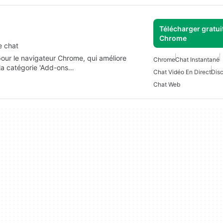
Télécharger gratui
Chrome
e chat
our le navigateur Chrome, qui améliore
Chrome
Chat Instantané
e la catégorie 'Add-ons…
Chat Vidéo En Direct
Disc
Chat Web