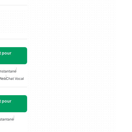
t pour
Instantané
Web
Chat Vocal
t pour
stantané