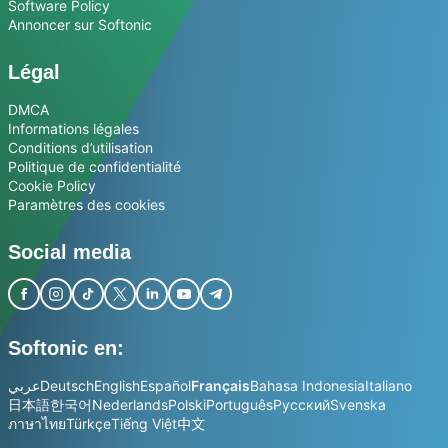
Software Policy
Annoncer sur Softonic
Légal
DMCA
Informations légales
Conditions d’utilisation
Politique de confidentialité
Cookie Policy
Paramètres des cookies
Social media
Softonic en:
عربي
Deutsch
English
Español
Français
Bahasa Indonesia
Italiano
日本語
한국어
Nederlands
Polski
Português
Русский
Svenska
ภาษาไทย
Türkçe
Tiếng Việt
中文