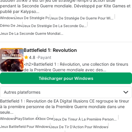
Sudden Strike 5 est un jeu de stratégie rempli d'action situé
pendant la Seconde Guerre mondiale. Développé par Kite Games et
publié par Kalypso…
Windows
Jeux De Stratégie Pc
Jeux De Stratégie De Guerre Pour Windows
Démo De Jeu
Jeux De Stratégie De La Seconde Guerre Mondiale
Jeux De La Seconde Guerre Mondiale Pour Windows
Battlefield 1: Revolution
4.8
Payant
<h2>Battlefield 1 : Révolution, une collection de tireurs
de la Première Guerre mondiale avec des
extensions</h2>
Télécharger pour Windows
Autres plateformes
Battlefield 1 : Revolution de EA Digital Illusions CE regroupe le tireur
à la première personne de la Première Guerre mondiale dans une
seule…
Windows
PlayStation 4
Xbox One
Jeux De Tireur À La Première Personne Pour Windows
Jeux Battlefield Pour Windows
Jeux De Tir D'Action Pour Windows