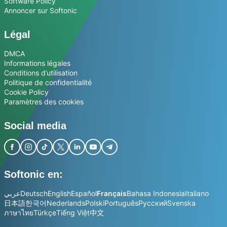
Software Policy
Annoncer sur Softonic
Légal
DMCA
Informations légales
Conditions d’utilisation
Politique de confidentialité
Cookie Policy
Paramètres des cookies
Social media
Softonic en:
عربي
Deutsch
English
Español
Français
Bahasa Indonesia
Italiano
日本語
한국어
Nederlands
Polski
Português
Русский
Svenska
ภาษาไทย
Türkçe
Tiếng Việt
中文