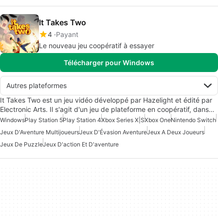
It Takes Two
4
Payant
Le nouveau jeu coopératif à essayer
Télécharger pour Windows
Autres plateformes
It Takes Two est un jeu vidéo développé par Hazelight et édité par
Electronic Arts. Il s'agit d'un jeu de plateforme en coopératif, dans…
Windows
Play Station 5
Play Station 4
Xbox Series X|S
Xbox One
Nintendo Switch
Jeux D'Aventure Multijoueurs
Jeux D'Évasion Aventure
Jeux A Deux Joueurs
Jeux De Puzzle
Jeux D'action Et D'aventure