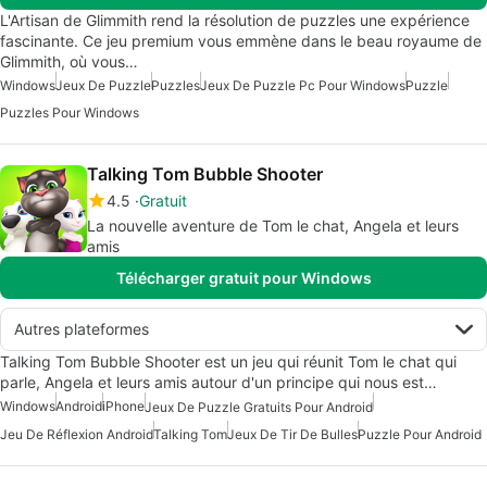
L'Artisan de Glimmith rend la résolution de puzzles une expérience
fascinante. Ce jeu premium vous emmène dans le beau royaume de
Glimmith, où vous…
Windows
Jeux De Puzzle
Puzzles
Jeux De Puzzle Pc Pour Windows
Puzzle
Puzzles Pour Windows
Talking Tom Bubble Shooter
4.5
Gratuit
La nouvelle aventure de Tom le chat, Angela et leurs
amis
Télécharger gratuit pour Windows
Autres plateformes
Talking Tom Bubble Shooter est un jeu qui réunit Tom le chat qui
parle, Angela et leurs amis autour d'un principe qui nous est…
Windows
Android
iPhone
Jeux De Puzzle Gratuits Pour Android
Jeu De Réflexion Android
Talking Tom
Jeux De Tir De Bulles
Puzzle Pour Android