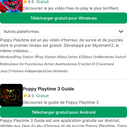
4.5
Gratuit
Découvrez le jeu vidéo free-to-play le plus terrifiant.
Télécharger gratuit pour Windows
Autres plateformes
Poppy Playtime est un jeu vidéo d'horreur, de survie et de puzzles
dont le premier niveau est gratuit. Développé par Mystman12, le
même créateur…
Windows
Play Station 5
Play Station 4
Xbox Series X|S
Xbox One
Nintendo Switch
Roblox
Jeux De Puzzle
Jeux Action Aventure
Jeux D'action Et D'aventure
Jeux D'Horreur Indépendants
Jeu Nintendo
Poppy Playtime 3 Guide
4.5
Gratuit
Découvrez le guide de Poppy Playtime 3
Télécharger gratuit pour Android
Poppy Playtime 3 Guide est une application gratuite sur Android,
dédiée aux fans du jeu d'horreur et de puzzle Poppy Playtime. Dans