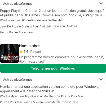
Autres plateformes
Poppy Playtime Chapter 2 est un jeu de réflexion gratuit développé
et publié par MOB Games. Comme son nom l'indique, il s'agit de la…
Windows
Android
iPhone
Puzzle
Jeux De Puzzle
Puzzle Pour Android
Jeux De Puzzle Gratuits Pour Android
Horror Games For Android
Homicipher
4.6
Payant
Un programme version complète pour Windows, par 八
名木（yatsunagi）.
Télécharger pour Windows
Autres plateformes
Homicipher est une application version complète pour Windows,
appartenant à la catégorie 'Puzzle'.
Windows
Mac
Jeux Mystère Pour Mac
Jeux De Puzzle Pour Mac
Puzzle Pour Mac
Jeu De Mystère Pour Mac
Jeux De Puzzle