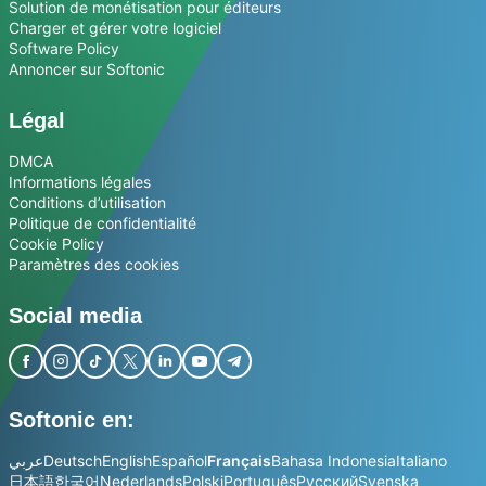
Solution de monétisation pour éditeurs
Charger et gérer votre logiciel
Software Policy
Annoncer sur Softonic
Légal
DMCA
Informations légales
Conditions d’utilisation
Politique de confidentialité
Cookie Policy
Paramètres des cookies
Social media
Softonic en:
عربي
Deutsch
English
Español
Français
Bahasa Indonesia
Italiano
日本語
한국어
Nederlands
Polski
Português
Русский
Svenska