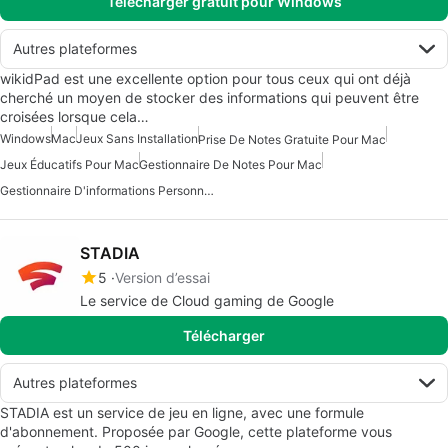
Télécharger gratuit pour Windows
Autres plateformes
wikidPad est une excellente option pour tous ceux qui ont déjà
cherché un moyen de stocker des informations qui peuvent être
croisées lorsque cela…
Windows
Mac
Jeux Sans Installation
Prise De Notes Gratuite Pour Mac
Jeux Éducatifs Pour Mac
Gestionnaire De Notes Pour Mac
Gestionnaire D'informations Personnelles Gratuit Pour Mac
STADIA
5
Version d’essai
Le service de Cloud gaming de Google
Télécharger
Autres plateformes
STADIA est un service de jeu en ligne, avec une formule
d'abonnement. Proposée par Google, cette plateforme vous