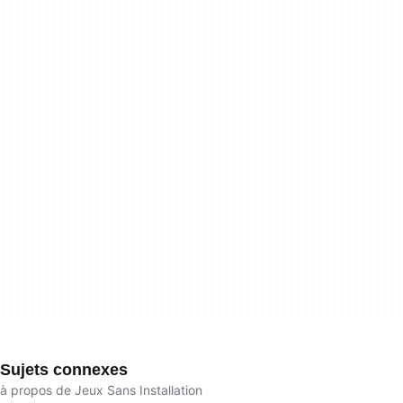
Sujets connexes
à propos de Jeux Sans Installation