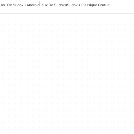
Jeu De Sudoku Android
Jeux De Sudoku
Sudoku Classique Gratuit