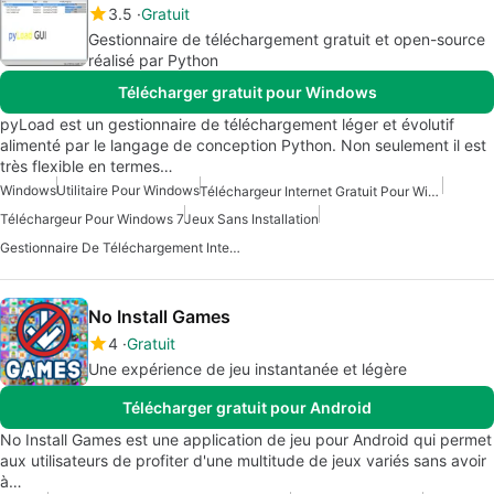
3.5
Gratuit
Gestionnaire de téléchargement gratuit et open-source
réalisé par Python
Télécharger gratuit pour Windows
pyLoad est un gestionnaire de téléchargement léger et évolutif
alimenté par le langage de conception Python. Non seulement il est
très flexible en termes…
Windows
Utilitaire Pour Windows
Téléchargeur Internet Gratuit Pour Windows
Téléchargeur Pour Windows 7
Jeux Sans Installation
Gestionnaire De Téléchargement Internet Pour Windows
No Install Games
4
Gratuit
Une expérience de jeu instantanée et légère
Télécharger gratuit pour Android
No Install Games est une application de jeu pour Android qui permet
aux utilisateurs de profiter d'une multitude de jeux variés sans avoir
à…