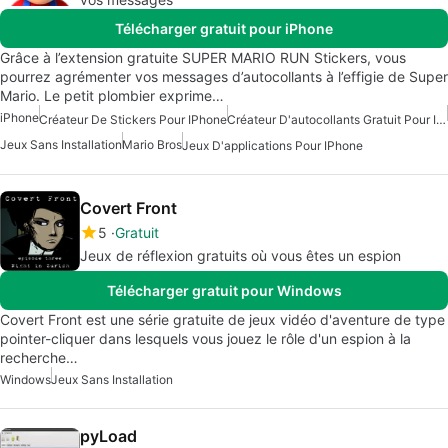
Télécharger gratuit pour iPhone
Grâce à l’extension gratuite SUPER MARIO RUN Stickers, vous
pourrez agrémenter vos messages d’autocollants à l’effigie de Super
Mario. Le petit plombier exprime…
iPhone
Créateur De Stickers Pour IPhone
Créateur D'autocollants Gratuit Pour IPhone
Jeux Sans Installation
Mario Bros
Jeux D'applications Pour IPhone
Covert Front
5
Gratuit
Jeux de réflexion gratuits où vous êtes un espion
Télécharger gratuit pour Windows
Covert Front est une série gratuite de jeux vidéo d'aventure de type
pointer-cliquer dans lesquels vous jouez le rôle d'un espion à la
recherche…
Windows
Jeux Sans Installation
pyLoad