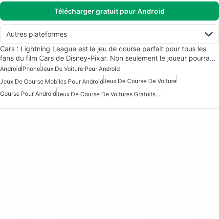
Télécharger gratuit pour Android
Autres plateformes
Cars : Lightning League est le jeu de course parfait pour tous les
fans du film Cars de Disney-Pixar. Non seulement le joueur pourra…
Android
iPhone
Jeux De Voiture Pour Android
Jeux De Course De Voiture
Jeux De Course Mobiles Pour Android
Course Pour Android
Jeux De Course De Voitures Gratuits Pour Android