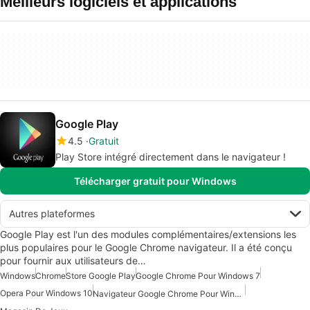
Meilleurs logiciels et applications
Google Play
4.5
Gratuit
Play Store intégré directement dans le navigateur !
Télécharger gratuit pour Windows
Autres plateformes
Google Play est l'un des modules complémentaires/extensions les
plus populaires pour le Google Chrome navigateur. Il a été conçu
pour fournir aux utilisateurs de…
Windows
Chrome
Store Google Play
Google Chrome Pour Windows 7
Opera Pour Windows 10
Navigateur Google Chrome Pour Windows 7