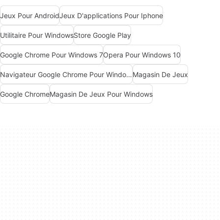
Jeux Pour Android
Jeux D'applications Pour Iphone
Utilitaire Pour Windows
Store Google Play
Google Chrome Pour Windows 7
Opera Pour Windows 10
Navigateur Google Chrome Pour Windows 7
Magasin De Jeux
Google Chrome
Magasin De Jeux Pour Windows