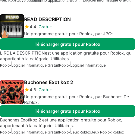
Web Apps
Logiciel Informatique Gratuit
Développement D'applications Web Gratuit
READ DESCRIPTION
4.4
Gratuit
Un programme gratuit pour Roblox, par JPCs.
Télécharger gratuit pour Roblox
LIRE LA DESCRIPTIONest une application gratuite pour Roblox, qui
appartient à la catégorie 'Utilitaires'..
Roblox
Logiciel Informatique Gratuit
Roblox
Logiciel Informatique
Buchones Exotikoz 2
4.8
Gratuit
Un programme gratuit pour Roblox, par Buchones De
Roblox.
Télécharger gratuit pour Roblox
Buchones Exotikoz 2 est une application gratuite pour Roblox,
appartenant à la catégorie 'Utilitaires'.
Roblox
Logiciel Informatique Gratuit
Roblox
Jeux Roblox
Jeux Roblox Roblox