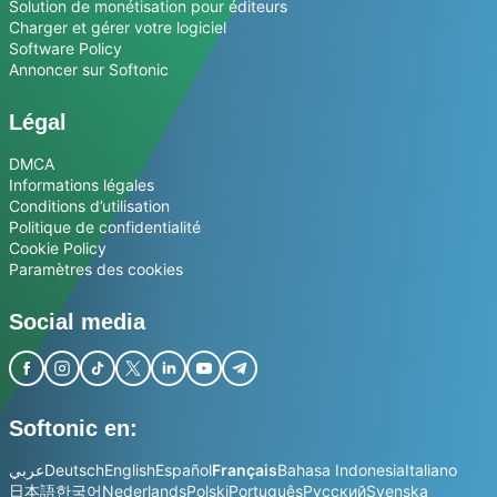
Solution de monétisation pour éditeurs
Charger et gérer votre logiciel
Software Policy
Annoncer sur Softonic
Légal
DMCA
Informations légales
Conditions d’utilisation
Politique de confidentialité
Cookie Policy
Paramètres des cookies
Social media
Softonic en:
عربي
Deutsch
English
Español
Français
Bahasa Indonesia
Italiano
日本語
한국어
Nederlands
Polski
Português
Русский
Svenska