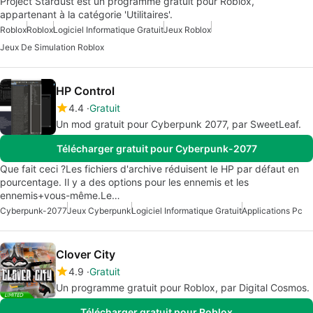
Project Stardust est un programme gratuit pour Roblox,
appartenant à la catégorie 'Utilitaires'.
Roblox
Roblox
Logiciel Informatique Gratuit
Jeux Roblox
Jeux De Simulation Roblox
HP Control
4.4
Gratuit
Un mod gratuit pour Cyberpunk 2077, par SweetLeaf.
Télécharger gratuit pour Cyberpunk-2077
Que fait ceci ?Les fichiers d'archive réduisent le HP par défaut en
pourcentage. Il y a des options pour les ennemis et les
ennemis+vous-même.Le…
Cyberpunk-2077
Jeux Cyberpunk
Logiciel Informatique Gratuit
Applications Pc
Clover City
4.9
Gratuit
Un programme gratuit pour Roblox, par Digital Cosmos.
Télécharger gratuit pour Roblox