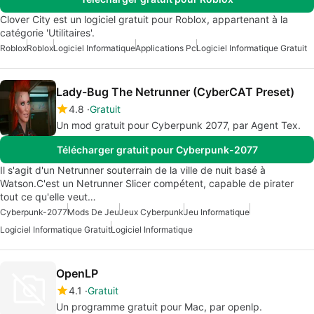
Clover City est un logiciel gratuit pour Roblox, appartenant à la
catégorie 'Utilitaires'.
Roblox
Roblox
Logiciel Informatique
Applications Pc
Logiciel Informatique Gratuit
Lady-Bug The Netrunner (CyberCAT Preset)
4.8
Gratuit
Un mod gratuit pour Cyberpunk 2077, par Agent Tex.
Télécharger gratuit pour Cyberpunk-2077
Il s'agit d'un Netrunner souterrain de la ville de nuit basé à
Watson.C'est un Netrunner Slicer compétent, capable de pirater
tout ce qu'elle veut…
Cyberpunk-2077
Mods De Jeu
Jeux Cyberpunk
Jeu Informatique
Logiciel Informatique Gratuit
Logiciel Informatique
OpenLP
4.1
Gratuit
Un programme gratuit pour Mac, par openlp.