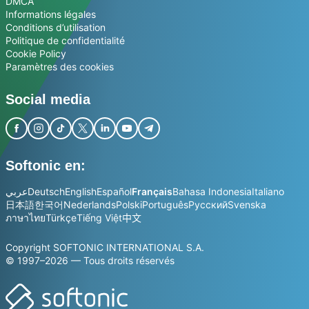
DMCA
Informations légales
Conditions d’utilisation
Politique de confidentialité
Cookie Policy
Paramètres des cookies
Social media
Softonic en:
عربي
Deutsch
English
Español
Français
Bahasa Indonesia
Italiano
日本語
한국어
Nederlands
Polski
Português
Русский
Svenska
ภาษาไทย
Türkçe
Tiếng Việt
中文
Copyright SOFTONIC INTERNATIONAL S.A.
© 1997–2026 — Tous droits réservés