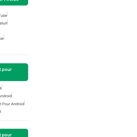
Tube
atuit
be
t pour
4
Android
t Pour Android
t
t pour