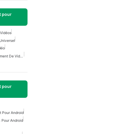
t pour
 Vidéos
Universel
déo
Extension De Téléchargement De Vidéo
t pour
t Pour Android
 Pour Android