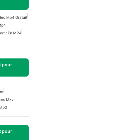
déo Mp4 Gratuit
 Mp4
ertir En MP4
t pour
me
ers Mkv
 Mp3
t pour