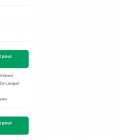
t pour
 Windows
 De Langue
dows
t pour