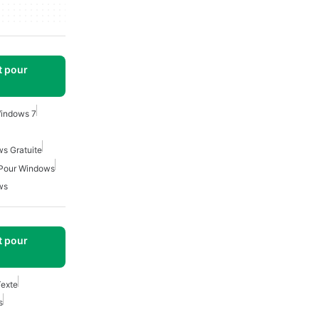
t pour
Windows 7
ws Gratuite
 Pour Windows
ws
t pour
Texte
s