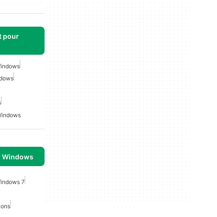
t pour
Windows
ndows
s
 Windows
r Windows
Windows 7
ions