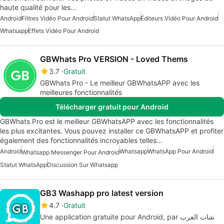
haute qualité pour les…
Android
Filtres Vidéo Pour Android
Statut WhatsApp
Éditeurs Vidéo Pour Android
Whatsapp
Effets Vidéo Pour Android
GBWhats Pro VERSION - Loved Thems
3.7
Gratuit
GBWhats Pro - Le meilleur GBWhatsAPP avec les
meilleures fonctionnalités
Télécharger gratuit pour Android
GBWhats Pro est le meilleur GBWhatsAPP avec les fonctionnalités
les plus excitantes. Vous pouvez installer ce GBWhatsAPP et profiter
également des fonctionnalités incroyables telles…
Android
Whatsapp
WhatsApp Pour Android
Whatsapp Messenger Pour Android
Statut WhatsApp
Discussion Sur Whatsapp
GB3 Washapp pro latest version
4.7
Gratuit
Une application gratuite pour Android, par شات العرب