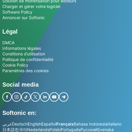
Solution de monétisation pour éditeurs
Charger et gérer votre logiciel
Software Policy
Annoncer sur Softonic
Légal
DMCA
Informations légales
Conditions d’utilisation
Politique de confidentialité
Cookie Policy
Paramètres des cookies
Social media
Softonic en:
عربي
Deutsch
English
Español
Français
Bahasa Indonesia
Italiano
日本語
한국어
Nederlands
Polski
Português
Русский
Svenska