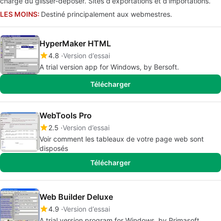
charge du glisser-déposer. Sites d'exportations et d'importations.
LES MOINS:
Destiné principalement aux webmestres.
HyperMaker HTML
4.8
Version d’essai
A trial version app for Windows, by Bersoft.
Télécharger
WebTools Pro
2.5
Version d’essai
Voir comment les tableaux de votre page web sont
disposés
Télécharger
Web Builder Deluxe
4.9
Version d’essai
A trial version program for Windows, by Primasoft.