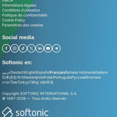
DMCA
Informations légales
Conditions d’utilisation
Politique de confidentialité
Cookie Policy
Paramètres des cookies
Social media
Softonic en:
عربي
Deutsch
English
Español
Français
Bahasa Indonesia
Italiano
日本語
한국어
Nederlands
Polski
Português
Русский
Svenska
ภาษาไทย
Türkçe
Tiếng Việt
中文
Copyright SOFTONIC INTERNATIONAL S.A.
© 1997–2026 — Tous droits réservés