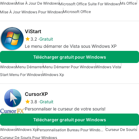
Windows
Mise À Jour De Windows
Ms Office
Microsoft Office Suite For Windows
Microsoft Office
Mise À Jour Windows Pour Windows
ViStart
3.2
Gratuit
Le menu démarrer de Vista sous Windows XP
Télécharger gratuit pour Windows
Windows
Menu Démarrer
Menu Démarrer Pour Windows
Windows Vista
Start Menu For Windows
Windows Xp
CursorXP
3.8
Gratuit
Personnaliser le curseur de votre souris!
Télécharger gratuit pour Windows
Windows
Windows Xp
Curseur De Souris
Personnalisation Bureau Pour Windows 7
Curseur De Souris Pour Windows