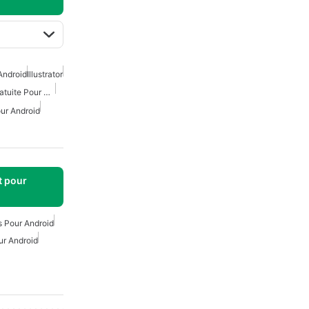
Android
Illustrator
Visionneuse D'images Gratuite Pour Android
ur Android
t pour
s Pour Android
r Android