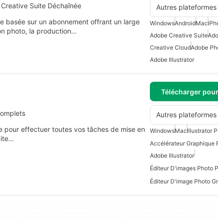
Creative Suite Déchaînée
Autres plateformes
e basée sur un abonnement offrant un large
Windows
Android
Mac
iPh
ion photo, la production…
Adobe Creative Suite
Ad
Creative Cloud
Adobe Pho
Adobe Illustrator
Télécharger pou
complets
Autres plateformes
 pour effectuer toutes vos tâches de mise en
Windows
Mac
Illustrator
uite…
Accélérateur Graphique
Adobe Illustrator
Éditeur D'images Photo 