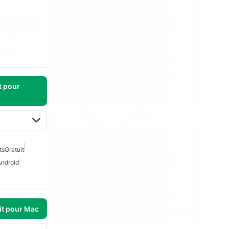
t pour
ts
Gratuit
Android
it pour Mac