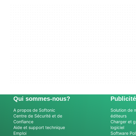
Qui sommes-nous?
Publicité
A propos de Softonic
Solution de 
Centre de Sécurité et de
éditeurs
Confiance
Charger et g
Aide et support technique
logiciel
Emploi
Software Pol