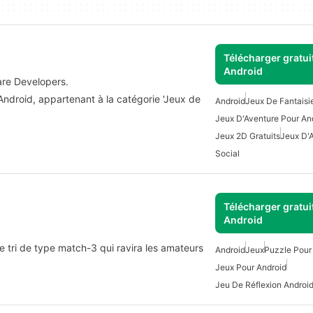
Télécharger gratui
Android
are Developers.
Android, appartenant à la catégorie 'Jeux de
Android
Jeux De Fantaisi
Jeux D'Aventure Pour An
Jeux 2D Gratuits
Jeux D'A
Social
Télécharger gratui
Android
e tri de type match-3 qui ravira les amateurs
Android
Jeux
Puzzle Pour 
Jeux Pour Android
Jeu De Réflexion Androi