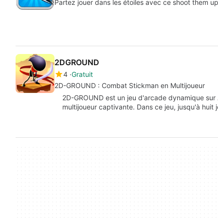
Partez jouer dans les étoiles avec ce shoot them u
2DGROUND
4
Gratuit
2D-GROUND : Combat Stickman en Multijoueur
2D-GROUND est un jeu d'arcade dynamique sur A
multijoueur captivante. Dans ce jeu, jusqu'à huit