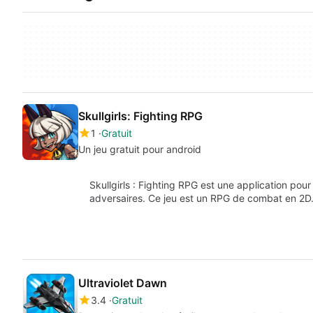
Skullgirls: Fighting RPG
1
Gratuit
Un jeu gratuit pour android
Skullgirls : Fighting RPG est une application pour
adversaires. Ce jeu est un RPG de combat en 2
Ultraviolet Dawn
3.4
Gratuit