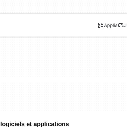
Applis
J
logiciels et applications