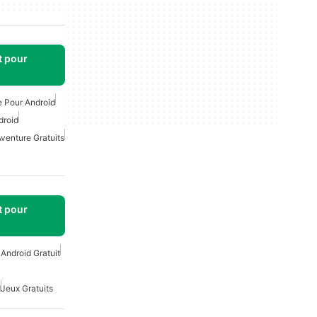
t pour
e Pour Android
droid
venture Gratuits
t pour
Android Gratuit
d
Jeux Gratuits