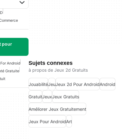
2D
Commerce
t pour
Sujets connexes
For Android
à propos de Jeux 2d Gratuits
té Gratuite
tuit
Jouabilité
Jeu
Jeux 2d Pour Android
Android
Gratuit
Jeux
Jeux Gratuits
Améliorer Jeux Gratuitement
Jeux Pour Android
Art