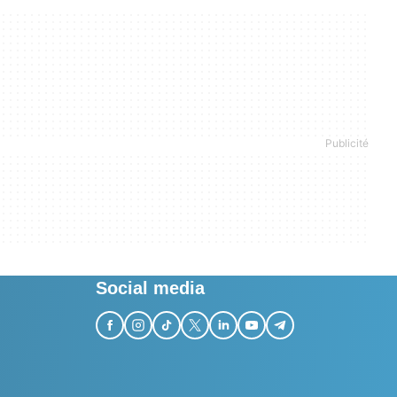
Social media