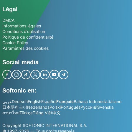
Légal
DMCA
Informations légales
Conditions d’utilisation
Politique de confidentialité
Cookie Policy
Paramètres des cookies
Social media
Softonic en:
عربي
Deutsch
English
Español
Français
Bahasa Indonesia
Italiano
日本語
한국어
Nederlands
Polski
Português
Русский
Svenska
ภาษาไทย
Türkçe
Tiếng Việt
中文
Copyright SOFTONIC INTERNATIONAL S.A.
© 1997–2026 — Tous droits réservés