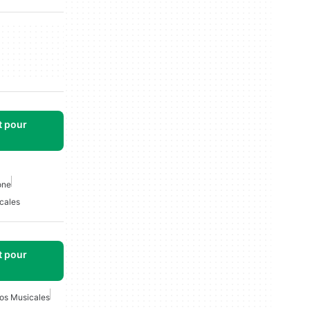
t pour
one
cales
t pour
os Musicales