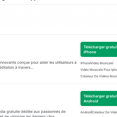
Télécharger gratui
iPhone
nnovante conçue pour aider les utilisateurs à
iPhone
Vidéo Musicale
méditation à travers…
Vidéo Musicale Pour Iph
Créateur De Vidéos Musi
Télécharger gratui
Android
édia gratuite dédiée aux passionnés de
Android
Créateur De Vidé
et de visionner les derniers clips…