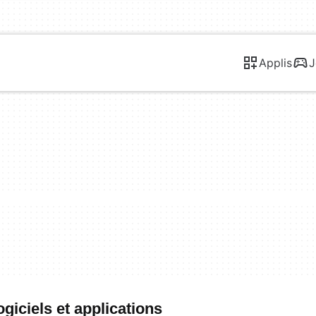
Applis
J
giciels et applications